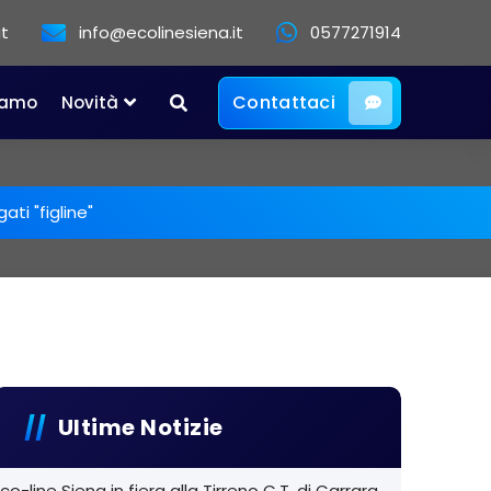
at
info@ecolinesiena.it
0577271914
Contattaci
iamo
Novità
gati "figline"
Ultime Notizie
co-line Siena in fiera alla Tirreno C.T. di Carrara