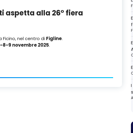
F
i aspetta alla 26° fiera
E
F
 Ficino, nel centro di
Figline
.
E
7-8-9 novembre 2025
.
A
O
E
O
I
A