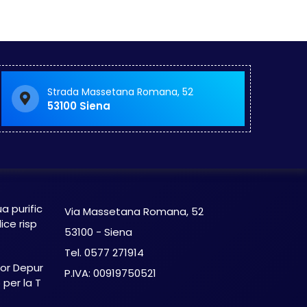
Strada Massetana Romana, 52
53100 Siena
Eco-Line SRL
ua purific
Via Massetana Romana, 52
ice risp
53100 - Siena
Tel. 0577 271914
ior Depur
P.IVA: 00919750521
per la T