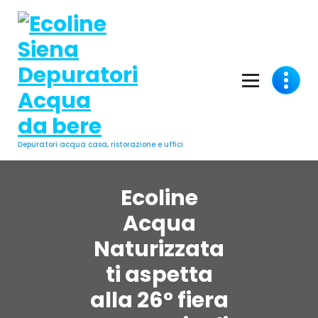
Vai
al
contenuto
Depuratori acqua casa, ristorazione e uffici
Ecoline
Acqua
Naturizzata
ti aspetta
alla 26° fiera