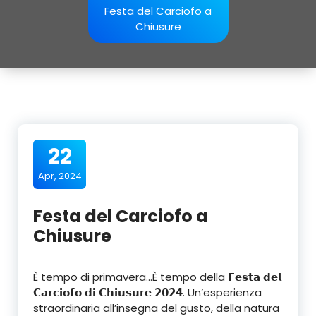
Festa del Carciofo a
Chiusure
22
Apr, 2024
Festa del Carciofo a
Chiusure
È tempo di primavera…È tempo della 𝗙𝗲𝘀𝘁𝗮 𝗱𝗲𝗹
𝗖𝗮𝗿𝗰𝗶𝗼𝗳𝗼 𝗱𝗶 𝗖𝗵𝗶𝘂𝘀𝘂𝗿𝗲 𝟮𝟬𝟮𝟰. Un’esperienza
straordinaria all’insegna del gusto, della natura