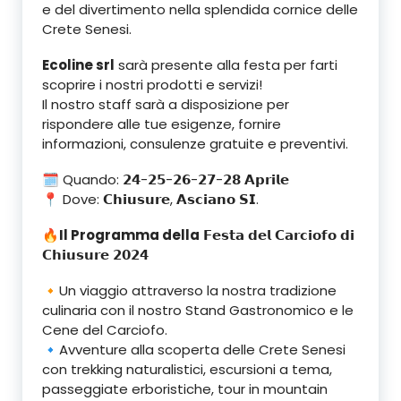
e del divertimento nella splendida cornice delle
Crete Senesi.
Ecoline srl
sarà presente alla festa per farti
scoprire i nostri prodotti e servizi!
Il nostro staff sarà a disposizione per
rispondere alle tue esigenze, fornire
informazioni, consulenze gratuite e preventivi.
🗓 Quando: 𝟮𝟰-𝟮𝟱-𝟮𝟲-𝟮𝟳-𝟮𝟴 𝗔𝗽𝗿𝗶𝗹𝗲
📍 Dove: 𝗖𝗵𝗶𝘂𝘀𝘂𝗿𝗲, 𝗔𝘀𝗰𝗶𝗮𝗻𝗼 𝗦𝗜.
🔥
Il Programma della
𝗙𝗲𝘀𝘁𝗮 𝗱𝗲𝗹 𝗖𝗮𝗿𝗰𝗶𝗼𝗳𝗼 𝗱𝗶
𝗖𝗵𝗶𝘂𝘀𝘂𝗿𝗲 𝟮𝟬𝟮𝟰
🔸Un viaggio attraverso la nostra tradizione
culinaria con il nostro Stand Gastronomico e le
Cene del Carciofo.
🔹Avventure alla scoperta delle Crete Senesi
con trekking naturalistici, escursioni a tema,
passeggiate erboristiche, tour in mountain