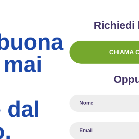
Richiedi 
 buona
CHIAMA 
 mai
Oppu
 dal
o.